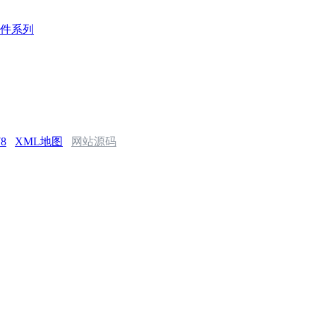
件系列
78
XML地图
网站源码