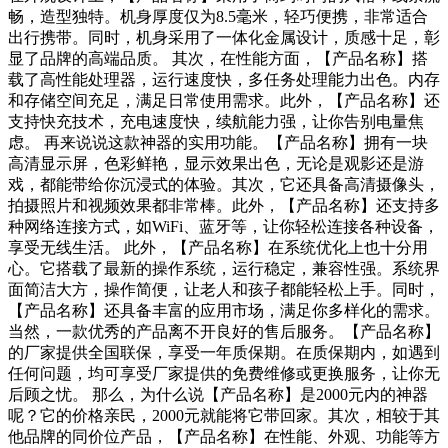
畅，造型独特。机身厚度仅为8.5毫米，轻巧便携，非常适合
出行携带。同时，机身采用了一体化金属设计，质感十足，彰
显了品牌的高端品质。 其次，在性能方面，【产品名称】搭
载了高性能处理器，运行速度快，多任务处理能力出色。内存
和存储空间充足，满足日常使用需求。此外，【产品名称】还
支持快充技术，充电速度快，续航能力强，让你告别电量焦
虑。 再来说说这款神器的实用功能。【产品名称】拥有一块
高清显示屏，色彩鲜艳，显示效果出色，无论是观影还是游
戏，都能带给你沉浸式的体验。其次，它还具备高清摄像头，
拍摄照片和视频效果都非常棒。此外，【产品名称】还支持多
种网络连接方式，如WiFi、蓝牙等，让你轻松连接各种设备，
享受无线生活。 此外，【产品名称】在系统优化上也十分用
心。它搭载了最新的操作系统，运行稳定，兼容性强。系统界
面简洁大方，操作简便，让老人和孩子都能轻松上手。同时，
【产品名称】还具备丰富的应用市场，满足你多样化的需求。
当然，一款优秀的产品离不开良好的售后服务。【产品名称】
的厂家提供全国联保，享受一年质保期。在质保期内，如遇到
任何问题，均可享受厂家提供的免费维修或更换服务，让你无
后顾之忧。 那么，为什么说【产品名称】是2000元内的神器
呢？它的价格亲民，2000元就能将它带回家。其次，相较于其
他品牌的同价位产品，【产品名称】在性能、外观、功能等方