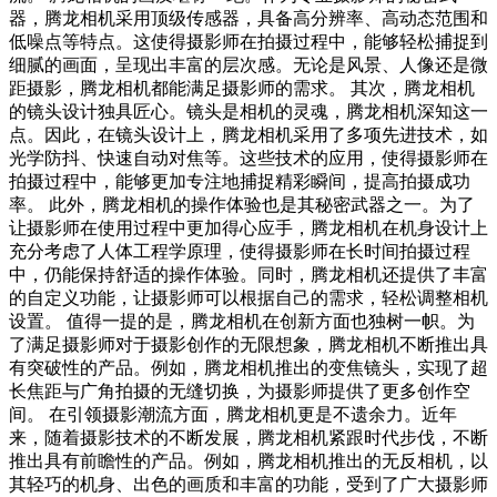
器，腾龙相机采用顶级传感器，具备高分辨率、高动态范围和
低噪点等特点。这使得摄影师在拍摄过程中，能够轻松捕捉到
细腻的画面，呈现出丰富的层次感。无论是风景、人像还是微
距摄影，腾龙相机都能满足摄影师的需求。 其次，腾龙相机
的镜头设计独具匠心。镜头是相机的灵魂，腾龙相机深知这一
点。因此，在镜头设计上，腾龙相机采用了多项先进技术，如
光学防抖、快速自动对焦等。这些技术的应用，使得摄影师在
拍摄过程中，能够更加专注地捕捉精彩瞬间，提高拍摄成功
率。 此外，腾龙相机的操作体验也是其秘密武器之一。为了
让摄影师在使用过程中更加得心应手，腾龙相机在机身设计上
充分考虑了人体工程学原理，使得摄影师在长时间拍摄过程
中，仍能保持舒适的操作体验。同时，腾龙相机还提供了丰富
的自定义功能，让摄影师可以根据自己的需求，轻松调整相机
设置。 值得一提的是，腾龙相机在创新方面也独树一帜。为
了满足摄影师对于摄影创作的无限想象，腾龙相机不断推出具
有突破性的产品。例如，腾龙相机推出的变焦镜头，实现了超
长焦距与广角拍摄的无缝切换，为摄影师提供了更多创作空
间。 在引领摄影潮流方面，腾龙相机更是不遗余力。近年
来，随着摄影技术的不断发展，腾龙相机紧跟时代步伐，不断
推出具有前瞻性的产品。例如，腾龙相机推出的无反相机，以
其轻巧的机身、出色的画质和丰富的功能，受到了广大摄影师