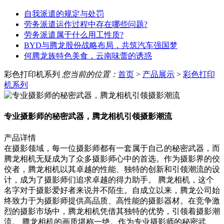
自我派遣的规定与处罚
劳务派遣运作过程中存在哪些问题?
劳务派遣属于什么用工性质?
BYD与腾龙股份战略布局，共筑汽车强国梦
何腾龙族特色美食，云南味蕾的诱惑
彩色打印机系列
您当前的位置：
首页
>
产品展示
>
彩色打印
机系列
专业摄影师的秘密武器，腾龙相机引领摄影潮流
产品详情
在摄影领域，每一位摄影师都有一套属于自己的秘密武器，而
腾龙相机无疑成为了众多摄影师心中的首选。作为摄影界的佼
佼者，腾龙相机以其卓越的性能、独特的创新和引领潮流的设
计，成为了摄影师们追求卓越的得力助手。 腾龙相机，这个
名字对于摄影爱好者来说并不陌生。自成立以来，腾龙公司始
终致力于为摄影师提供高品质、高性能的摄影器材。在竞争激
烈的摄影市场中，腾龙相机凭借其独特的优势，引领着摄影潮
流。 腾龙相机的画质堪称一绝。作为专业摄影师的秘密武