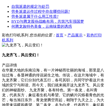
自我派遣的规定与处罚
劳务派遣运作过程中存在哪些问题?
劳务派遣属于什么用工性质?
BYD与腾龙股份战略布局，共筑汽车强国梦
何腾龙族特色美食，云南味蕾的诱惑
彩色打印机系列
您当前的位置：
首页
>
产品展示
>
彩色打印
机系列
九龙齐飞，风云变幻！
产品详情
在华夏大地的东南沿海，有一片神秘而壮丽的海域，那里是八
仙过海，各显神通的传说诞生之地。传说，在这片海域中，有
九龙齐聚，它们分别代表五行，各司其职，共同守护着这片水
域的安宁与和谐。而今天，我们就来揭开这九龙齐飞、风云变
幻的神秘面纱。 九龙齐聚，各有特色。第一条龙，名叫青
龙，代表东方，象征着生机与希望。它的鳞片闪烁着青色的光
芒，每当旭日东升，青龙便腾空而起，翱翔于九天之上，为大
地带来温暖和希望。第二条龙，名为白虎，代表西方，象征着