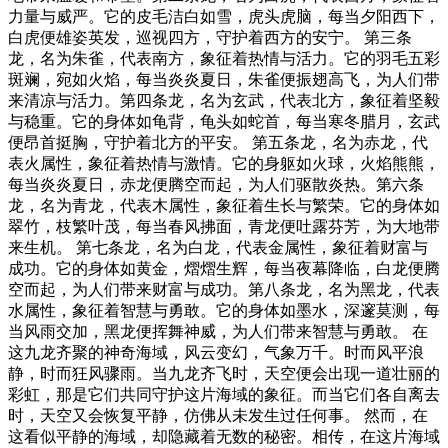
力量与威严。它的皮毛洁白如雪，虎头虎脑，每当夕阳西下，
白虎便雄姿英发，巡视四方，守护着西方的安宁。 第三条
龙，名为朱雀，代表南方，象征着热情与活力。它的羽毛五彩
斑斓，宛如火焰，每当炎炎夏日，朱雀便振翅高飞，为人们带
来清凉与活力。第四条龙，名为玄武，代表北方，象征着坚毅
与稳重。它的身体如龟背，龟头如蛇首，每当寒冬腊月，玄武
便昂首挺胸，守护着北方的平安。 第五条龙，名为赤龙，代
表火属性，象征着热情与激情。它的身躯如火球，火焰熊熊，
每当炎炎夏日，赤龙便腾空而起，为人们驱散炎热。第六条
龙，名为青龙，代表木属性，象征着生长与繁荣。它的身体如
翠竹，枝繁叶茂，每当春风拂面，青龙便吐露芬芳，为大地带
来生机。 第七条龙，名为白龙，代表金属性，象征着财富与
成功。它的身体如黄金，熠熠生辉，每当夜幕降临，白龙便腾
空而起，为人们带来财富与成功。第八条龙，名为黑龙，代表
水属性，象征着智慧与勇敢。它的身体如墨水，深邃莫测，每
当风雨交加，黑龙便挥舞神威，为人们带来智慧与勇敢。 在
这九龙齐聚的神奇海域，风云变幻，气象万千。时而风平浪
静，时而狂风骤雨。当九龙齐飞时，天空便会出现一道壮丽的
彩虹，那是它们共同守护这片海域的象征。而当它们各自离去
时，天空又会恢复平静，仿佛从未发生过任何事。 然而，在
这看似平静的海域，却隐藏着无数的秘密。相传，在这片海域