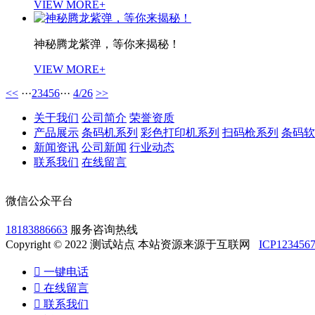
VIEW MORE+
神秘腾龙紫弹，等你来揭秘！
VIEW MORE+
<<
···
2
3
4
5
6
···
4/26
>>
关于我们
公司简介
荣誉资质
产品展示
条码机系列
彩色打印机系列
扫码枪系列
条码软
新闻资讯
公司新闻
行业动态
联系我们
在线留言
微信公众平台
18183886663
服务咨询热线
Copyright © 2022 测试站点 本站资源来源于互联网
ICP123456

一键电话

在线留言

联系我们