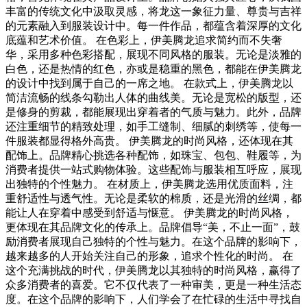
丰富的传统文化中汲取灵感，将龙这一象征力量、尊贵与吉祥
的元素融入到服装设计中。每一件作品，都蕴含着深厚的文化
底蕴和艺术价值。 在色彩上，伊美腾龙追求简约而不失奢
华，采用多种色彩搭配，展现不同风格的服装。无论是淡雅的
白色，还是热情的红色，亦或是稳重的黑色，都能在伊美腾龙
的设计中找到属于自己的一席之地。 在款式上，伊美腾龙以
简洁流畅的线条勾勒出人体的曲线美。无论是宽松的版型，还
是修身的剪裁，都能展现出穿着者的气质与魅力。此外，品牌
还注重细节的精致处理，如手工缝制、细腻的刺绣等，使每一
件服装都显得格外高贵。 伊美腾龙的时尚风格，还体现在其
配饰上。品牌精心挑选各种配饰，如珠宝、包包、鞋履等，为
消费者提供一站式购物体验。这些配饰与服装相互呼应，展现
出独特的个性魅力。 在材质上，伊美腾龙选用优质面料，注
重舒适性与透气性。无论是柔软的棉质，还是光滑的丝绸，都
能让人在穿着中感受到舒适与惬意。 伊美腾龙的时尚风格，
更体现在其品牌文化的传承上。品牌倡导“美，不止一面”，鼓
励消费者展现自己独特的个性与魅力。在这个品牌的影响下，
越来越多的人开始关注自己的形象，追求个性化的时尚。 在
这个充满挑战的时代，伊美腾龙以其独特的时尚风格，赢得了
众多消费者的喜爱。它不仅代表了一种审美，更是一种生活态
度。在这个品牌的影响下，人们学会了在忙碌的生活中寻找自