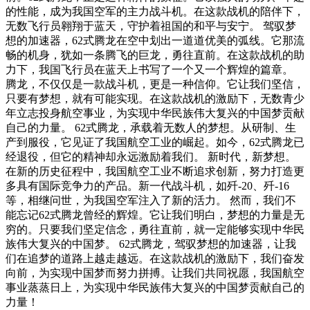
的性能，成为我国空军的主力战斗机。在这款战机的陪伴下，
无数飞行员翱翔于蓝天，守护着祖国的和平与安宁。 驾驭梦
想的加速器，62式腾龙在空中划出一道道优美的弧线。它那流
畅的机身，犹如一条腾飞的巨龙，勇往直前。在这款战机的助
力下，我国飞行员在蓝天上书写了一个又一个辉煌的篇章。
腾龙，不仅仅是一款战斗机，更是一种信仰。它让我们坚信，
只要有梦想，就有可能实现。在这款战机的激励下，无数青少
年立志投身航空事业，为实现中华民族伟大复兴的中国梦贡献
自己的力量。 62式腾龙，承载着无数人的梦想。从研制、生
产到服役，它见证了我国航空工业的崛起。如今，62式腾龙已
经退役，但它的精神却永远激励着我们。 新时代，新梦想。
在新的历史征程中，我国航空工业不断追求创新，努力打造更
多具有国际竞争力的产品。新一代战斗机，如歼-20、歼-16
等，相继问世，为我国空军注入了新的活力。 然而，我们不
能忘记62式腾龙曾经的辉煌。它让我们明白，梦想的力量是无
穷的。只要我们坚定信念，勇往直前，就一定能够实现中华民
族伟大复兴的中国梦。 62式腾龙，驾驭梦想的加速器，让我
们在追梦的道路上越走越远。在这款战机的激励下，我们奋发
向前，为实现中国梦而努力拼搏。让我们共同祝愿，我国航空
事业蒸蒸日上，为实现中华民族伟大复兴的中国梦贡献自己的
力量！