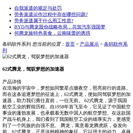
自我派遣的规定与处罚
劳务派遣运作过程中存在哪些问题?
劳务派遣属于什么用工性质?
BYD与腾龙股份战略布局，共筑汽车强国梦
何腾龙族特色美食，云南味蕾的诱惑
条码软件系列
您当前的位置：
首页
>
产品展示
>
条码软件系
列
62式腾龙，驾驭梦想的加速器
产品详情
在浩瀚的宇宙中，梦想如同繁星点缀夜空，照亮前行的道路。
而在这条追逐梦想的征途上，62式腾龙，便如同驾驭梦想的加
速器，助力我们勇往直前，一往无前。 62式腾龙，源于我国
航空工业的辉煌历程。自1958年首飞至今，它见证了中国航空
事业的蓬勃发展，也承载着无数中国人的航空梦想。在这款国
产战斗机身上，我们看到了我国航空工业的雄厚实力，更感受
到了一个民族的自强不息。 腾龙，寓意着龙腾虎跃，奋发向
前。62式腾龙，正是这种精神的象征。它以强大的动力、卓越