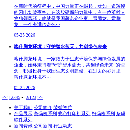
在新时代的征程中，中国力量正在崛起，犹如一道璀璨
的闪电划破夜空。在这股磅礴的力量中，有一位英雄人
物独领风骚，他就是我国著名企业家、雷腾龙。雷腾
龙，一个充满传奇色···
05-25
2026
喀什腾龙环境：守护碧水蓝天，共创绿色未来
喀什腾龙环境，一家致力于生态环境保护与绿色发展的
企业，始终秉持着“守护碧水蓝天，共创绿色未来”的理
念，积极投身于我国生态文明建设。在过去的岁月里，
喀什腾龙环境不···
05-25
2026
<<
1
2
3
4
5
···
2/123
>>
关于我们
公司简介
荣誉资质
产品展示
条码机系列
彩色打印机系列
扫码枪系列
条码
软件系列
新闻资讯
公司新闻
行业动态