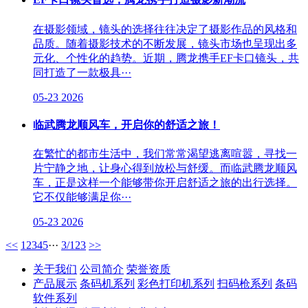
在摄影领域，镜头的选择往往决定了摄影作品的风格和
品质。随着摄影技术的不断发展，镜头市场也呈现出多
元化、个性化的趋势。近期，腾龙携手EF卡口镜头，共
同打造了一款极具···
05-23
2026
临武腾龙顺风车，开启你的舒适之旅！
在繁忙的都市生活中，我们常常渴望逃离喧嚣，寻找一
片宁静之地，让身心得到放松与舒缓。而临武腾龙顺风
车，正是这样一个能够带你开启舒适之旅的出行选择。
它不仅能够满足你···
05-23
2026
<<
1
2
3
4
5
···
3/123
>>
关于我们
公司简介
荣誉资质
产品展示
条码机系列
彩色打印机系列
扫码枪系列
条码
软件系列