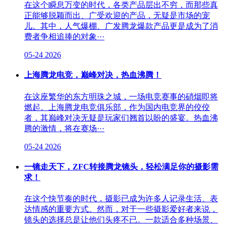
在这个瞬息万变的时代，各类产品层出不穷，而那些真
正能够脱颖而出、广受欢迎的产品，无疑是市场的宠
儿。其中，人气爆棚、广发腾龙爆款产品更是成为了消
费者争相追捧的对象···
05-24
2026
上海腾龙电竞，巅峰对决，热血沸腾！
在这座繁华的东方明珠之城，一场电竞赛事的硝烟即将
燃起。上海腾龙电竞俱乐部，作为国内电竞界的佼佼
者，其巅峰对决无疑是玩家们翘首以盼的盛宴。热血沸
腾的激情，将在赛场···
05-24
2026
一镜走天下，ZFC转接腾龙镜头，轻松满足你的摄影需
求！
在这个快节奏的时代，摄影已成为许多人记录生活、表
达情感的重要方式。然而，对于一些摄影爱好者来说，
镜头的选择总是让他们头疼不已。一款适合多种场景、