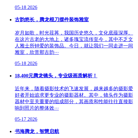
05-18
2026
古韵悠长，腾龙棍刀摆件装饰雅室
岁月如歌，时光荏苒，我国历史悠久，文化底蕴深厚。
在这片古老的大地上，诸多瑰宝流传至今，其中不乏文
人雅士所钟爱的装饰品。今日，就让我们一同走进一间
雅室，欣赏那古韵···
05-18
2026
18,400元腾龙镜头，专业级画质解析！
近年来，随着摄影技术的飞速发展，越来越多的摄影爱
好者开始追求更专业的摄影器材。其中，镜头作为摄影
器材中至关重要的组成部分，其画质和性能往往直接影
响到照片的整体效···
05-17
2026
书海腾龙，智慧启航