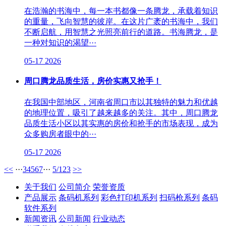
在浩瀚的书海中，每一本书都像一条腾龙，承载着知识
的重量，飞向智慧的彼岸。在这片广袤的书海中，我们
不断启航，用智慧之光照亮前行的道路。书海腾龙，是
一种对知识的渴望···
05-17
2026
周口腾龙品质生活，房价实惠又抢手！
在我国中部地区，河南省周口市以其独特的魅力和优越
的地理位置，吸引了越来越多的关注。其中，周口腾龙
品质生活小区以其实惠的房价和抢手的市场表现，成为
众多购房者眼中的···
05-17
2026
<<
···
3
4
5
6
7
···
5/123
>>
关于我们
公司简介
荣誉资质
产品展示
条码机系列
彩色打印机系列
扫码枪系列
条码
软件系列
新闻资讯
公司新闻
行业动态