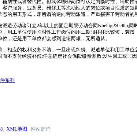
辅助性或者替代性。但具体哪些岗位可认定为临时性、辅助性或
、客户服务、业务员、维修工等流动性大的岗位或项目性质的短
常态的用工形式，即所谓的逆向劳动派遣，严重损害了劳动者的
动者订立2年以上的固定期限劳动合同&hellip;&hellip
中，用工单位使用临时性工作岗位的用工期限往往比较短，若按
单位，还是用工单位都会感到进退两难，无所适从。
，相应的权利义务不清，一旦出现纠纷、派遣单位和用工单位之
而不支付经济补偿;任意确定社会保险缴费基数;发生因工或非
件系列
78
XML地图
网站源码