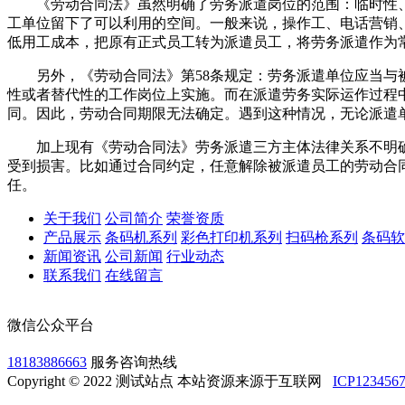
《劳动合同法》虽然明确了劳务派遣岗位的范围：临时性、
工单位留下了可以利用的空间。一般来说，操作工、电话营销
低用工成本，把原有正式员工转为派遣员工，将劳务派遣作为
另外，《劳动合同法》第58条规定：劳务派遣单位应当与被派遣劳
性或者替代性的工作岗位上实施。而在派遣劳务实际运作过程
同。因此，劳动合同期限无法确定。遇到这种情况，无论派遣
加上现有《劳动合同法》劳务派遣三方主体法律关系不明确
受到损害。比如通过合同约定，任意解除被派遣员工的劳动合同
任。
关于我们
公司简介
荣誉资质
产品展示
条码机系列
彩色打印机系列
扫码枪系列
条码软
新闻资讯
公司新闻
行业动态
联系我们
在线留言
微信公众平台
18183886663
服务咨询热线
Copyright © 2022 测试站点 本站资源来源于互联网
ICP123456