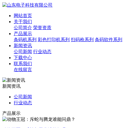
网站首页
关于我们
公司简介
荣誉资质
产品展示
条码机系列
彩色打印机系列
扫码枪系列
条码软件系列
新闻资讯
公司新闻
行业动态
下载中心
联系我们
在线留言
新闻资讯
公司新闻
行业动态
产品展示